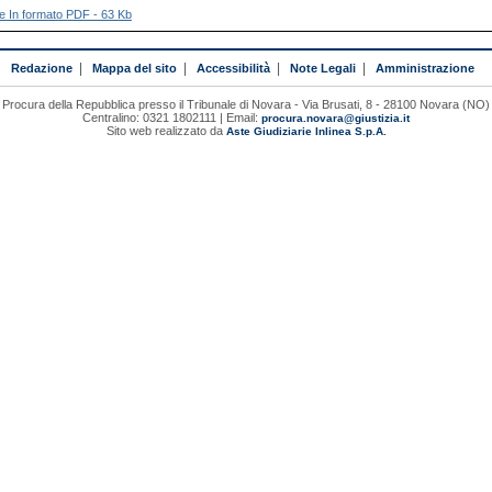
file In formato PDF - 63 Kb
Redazione
|
Mappa del sito
|
Accessibilità
|
Note Legali
|
Amministrazione
Procura della Repubblica presso il Tribunale di Novara - Via Brusati, 8 - 28100 Novara (NO)
Centralino: 0321 1802111 | Email:
procura.novara@giustizia.it
Sito web realizzato da
Aste Giudiziarie Inlinea S.p.A.