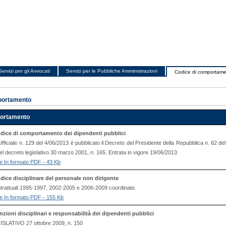
Servizi per gli Avvocati
Servizi per le Pubbliche Amministrazioni
Codice di comportam
portamento
ortamento
dice di comportamento dei dipendenti pubblici
fficiale n. 129 del 4/06/2013 è pubblicato il Decreto del Presidente della Repubblica n. 62 
 del decreto legislativo 30 marzo 2001, n. 165. Entrata in vigore 19/06/2013
file In formato PDF - 43 Kb
dice disciplinare del personale non dirigente
ntrattuali 1995-1997, 2002-2005 e 2006-2009 coordinate.
file In formato PDF - 155 Kb
nzioni disciplinari e responsabilità dei dipendenti pubblici
LATIVO 27 ottobre 2009, n. 150