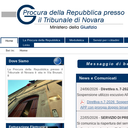
La Procura della Repubblica
Modulistica
Servizi per i cittadini
Home
Links
Sei in:
Home
Dove Siamo
Messaggio di b
La Procura della Repubblica presso il
Tribunale di Novara è sita in Via Brusati,
8
News e Comunicati
24/06/2026 -
Direttiva n. 7-20
Sospensione utilizzo escusivo A
Direttiva n.7-2026: Sospens
APP con proroga doppio binar
22/05/2026 -
SERVIZIO DI PR
Si comunica la riapertura del serv
Fatturazione Elettronica