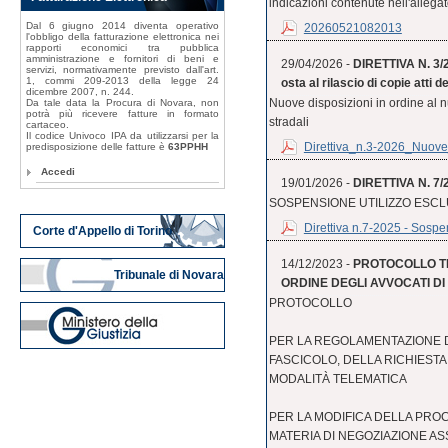
indicazioni contenute nell'allegat
Dal 6 giugno 2014 diventa operativo
20260521082013
l'obbligo della fatturazione elettronica nei
rapporti economici tra pubblica
amministrazione e fornitori di beni e
29/04/2026 -
DIRETTIVA N. 3/20
servizi, normativamente previsto dall'art.
1, commi 209-2013 della legge 24
osta al rilascio di copie atti de
dicembre 2007, n. 244.
Nuove disposizioni in ordine al null
Da tale data la Procura di Novara, non
potrà più ricevere fatture in formato
stradali
cartaceo.
Il codice Univoco IPA da utilizzarsi per la
Direttiva_n.3-2026_Nuove_
predisposizione delle fatture è
63PPHH
Accedi
19/01/2026 -
DIRETTIVA N. 7/
SOSPENSIONE UTILIZZO ESCL
Direttiva n.7-2025 - Sospen
Corte d'Appello di Torino
14/12/2023 -
PROTOCOLLO T
Tribunale di Novara
ORDINE DEGLI AVVOCATI DI N
PROTOCOLLO
PER LA REGOLAMENTAZIONE D
FASCICOLO, DELLA RICHIESTA 
MODALITÀ TELEMATICA
PER LA MODIFICA DELLA PRO
MATERIA DI NEGOZIAZIONE AS