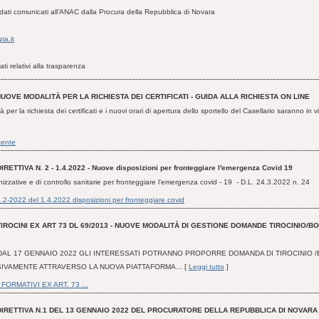
i dati comunicati all'ANAC dalla Procura della Repubblica di Novara
ia.it
ati relativi alla trasparenza
UOVE MODALITÀ PER LA RICHIESTA DEI CERTIFICATI - GUIDA ALLA RICHIESTA ON LINE
per la richiesta dei certificati e i nuovi orari di apertura dello sportello del Casellario saranno in v
tente
IRETTIVA N. 2 - 1.4.2022 - Nuove disposizioni per fronteggiare l'emergenza Covid 19
nizzative e di controllo sanitarie per fronteggiare l'emergenza covid - 19 - D.L. 24.3.2022 n. 24
 n.2-2022 del 1.4.2022 disposizioni per fronteggiare covid
TIROCINI EX ART 73 DL 69/2013 - NUOVE MODALITÀ DI GESTIONE DOMANDE TIROCINIO/BO
AL 17 GENNAIO 2022 GLI INTERESSATI POTRANNO PROPORRE DOMANDA DI TIROCINIO /
IVAMENTE ATTRAVERSO LA NUOVA PIATTAFORMA... [
Leggi tutto
]
 FORMATIVI EX ART. 73 ...
DIRETTIVA N.1 DEL 13 GENNAIO 2022 DEL PROCURATORE DELLA REPUBBLICA DI NOVARA -