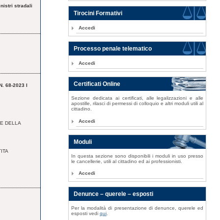
nistri stradali
Tirocini Formativi
Accedi
Processo penale telematico
Accedi
Certificati Online
 68-2023 I
Sezione dedicata ai certificati, alle legalizzazioni e alle
apostille, rilasci di permessi di colloquio e altri moduli utili al
cittadino.
Accedi
 E DELLA
Moduli
ITA
In questa sezione sono disponibili i moduli in uso presso
le cancellerie, utili al cittadino ed ai professionisti.
Accedi
Denunce – querele – esposti
Per la modalità di presentazione di denunce, querele ed
esposti vedi
qui
.