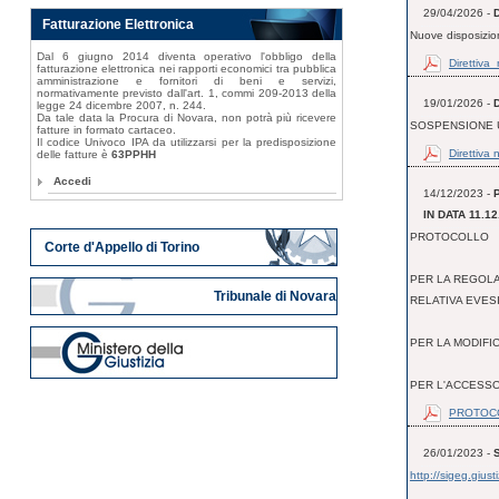
29/04/2026 -
D
Fatturazione Elettronica
Nuove disposizioni 
Dal 6 giugno 2014 diventa operativo l'obbligo della
Direttiva
fatturazione elettronica nei rapporti economici tra pubblica
amministrazione e fornitori di beni e servizi,
normativamente previsto dall'art. 1, commi 209-2013 della
19/01/2026 -
legge 24 dicembre 2007, n. 244.
Da tale data la Procura di Novara, non potrà più ricevere
SOSPENSIONE U
fatture in formato cartaceo.
Il codice Univoco IPA da utilizzarsi per la predisposizione
Direttiva
delle fatture è
63PPHH
Accedi
14/12/2023 -
IN DATA 11.12
PROTOCOLLO
Corte d'Appello di Torino
PER LA REGOLA
Tribunale di Novara
RELATIVA EVES
PER LA MODIFI
PER L'ACCESSO
PROTOCO
26/01/2023 -
http://sigeg.giu