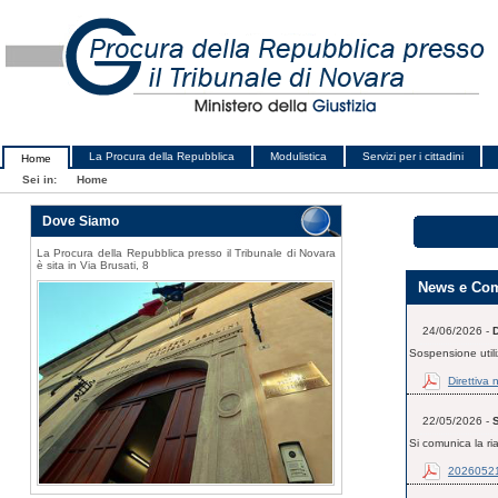
La Procura della Repubblica
Modulistica
Servizi per i cittadini
Home
Sei in:
Home
Dove Siamo
La Procura della Repubblica presso il Tribunale di Novara
è sita in Via Brusati, 8
News e Com
24/06/2026 -
D
Sospensione util
Direttiva
22/05/2026 -
Si comunica la ria
2026052