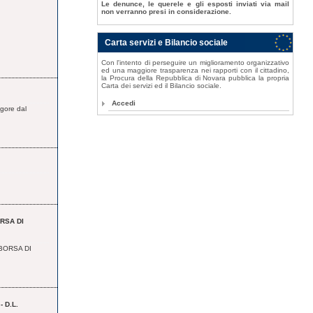
Le denunce, le querele e gli esposti inviati via mail
non verranno presi in considerazione.
Carta servizi e Bilancio sociale
Con l'intento di perseguire un miglioramento organizzativo
ed una maggiore trasparenza nei rapporti con il cittadino,
la Procura della Repubblica di Novara pubblica la propria
Carta dei servizi ed il Bilancio sociale.
Accedi
igore dal
RSA DI
BORSA DI
 D.L.