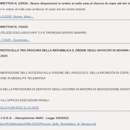
IRETTIVA N. 3/2026 - Nuove disposizioni in ordine al nulla osta al rilascio di copie atti dei si
in ordine al nulla osta al rilascio di copie atti dei sinistri stradali
_n.3-2026_Nuove_dispo...
DIRETTIVA N. 7/2025
TILIZZO ESCLUSIVO APP 2.0 E PROROGA DOPPIO BINARIO
 n.7-2025 - Sospensio...
PROTOCOLLO TRA PROCURA DELLA REPUBBLICA E ORDINE DEGLI AVVOCATI DI NOVARA N.
.2023
MENTAZIONE DELL'ACCESSO ALLA VISIONE DEL FASCICOLO, DELLA RICHIESTA DI COPIE
IONE IN MODALITÀ TELEMATICA
CA DELLA PROCEDURA DI DEPOSITO DEGLI ACCORDI IN MATERIA DI NEGOZIAZIONE ASSIST
 ALL'UFFICIO ESECUZIONI PENALI
LLO N.68-2023 11.12.2023
S.I.G.E.G. - Adempimento ANAC - Legge 190/2012
stizia.it/Pubblicazioni/XML/2022/Procura_della_Repubblica_di_Novara.xml