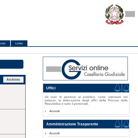
ento
Links
Archivio
Uffici
Gli orari di apertura al pubblico, come orientarsi nel
palazzo, la dislocazione degli uffici della Procura della
Repubblica e tutto il personale.
Accedi
Amministrazione Trasparente
Accedi