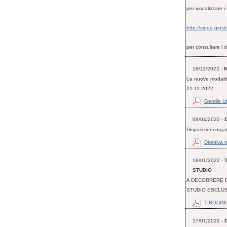
per visualizzare 
http://sigeg.giustiz
per consultare i d
18/11/2022 -
N
Le nuove modalità 
21.11.2022
Gentile U
08/04/2022 -
D
Disposizioni orga
Direttiva
18/01/2022 -
STUDIO
A DECORRERE D
STUDIO ESCLUS
TIROCINI
17/01/2022 -