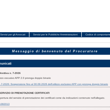
Servizi per gli Avvocati
Servizi per le Pubbliche Amministrazioni
Codice di comportam
Messaggio di benvenuto del Procuratore
unicati
irettiva n. 7-2026
izzo escusivo APP 2.0 proroga doppio binario
 n.7-2026: Sospensione fino al 30.09.2026 dell'utilizzo esclusivo APP con proroga doppio binario
SERVIZIO DI PRENOTAZIONE CERTIFICATI
pertura del servizio di prenotazione dei certificati come da indicazioni contenute nell'allegato.
1082013