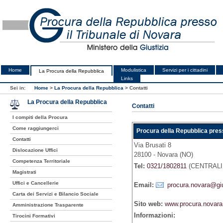
Home
Modulistica
Servizi per i cittadini
La Procura della Repubblica
Links
Sei in:
Home
>
La Procura della Repubblica
>
Contatti
La Procura della Repubblica
Contatti
I compiti della Procura
Come raggiungerci
Procura della Repubblica press
Contatti
Via Brusati 8
Dislocazione Uffici
28100 - Novara (NO)
Competenza Territoriale
Tel:
0321/1802811
(CENTRALI
Magistrati
Uffici e Cancellerie
Email:
procura.novara@gius
Carta dei Servizi e Bilancio Sociale
Sito web:
www.procura.novara.
Amministrazione Trasparente
Informazioni:
Tirocini Formativi