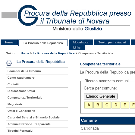
Home
Modulistica
Servizi per i cittadini
La Procura della Repubblica
Links
Sei in:
Home
>
La Procura della Repubblica
>
Competenza Territoriale
La Procura della Repubblica
Competenza territoriale
I compiti della Procura
La Procura della Repubblica pres
Come raggiungerci
Ricerca avanzata comuni
Contatti
Cerca per comune:
Dislocazione Uffici
Competenza Territoriale
Magistrati
A
B
C
D
E
F
Uffici e Cancellerie
Carta dei Servizi e Bilancio Sociale
Comune
Amministrazione Trasparente
Caltignaga
Tirocini Formativi