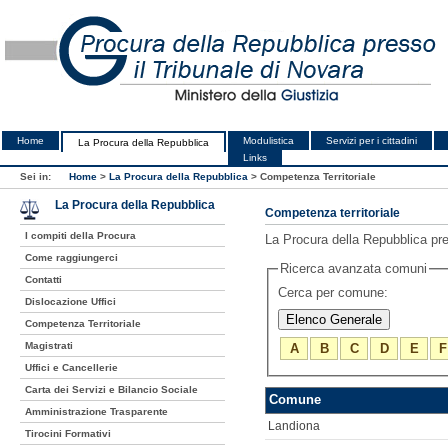
Home
Modulistica
Servizi per i cittadini
La Procura della Repubblica
Links
Sei in:
Home
>
La Procura della Repubblica
>
Competenza Territoriale
La Procura della Repubblica
Competenza territoriale
I compiti della Procura
La Procura della Repubblica pres
Come raggiungerci
Ricerca avanzata comuni
Contatti
Cerca per comune:
Dislocazione Uffici
Competenza Territoriale
Magistrati
A
B
C
D
E
F
Uffici e Cancellerie
Carta dei Servizi e Bilancio Sociale
Comune
Amministrazione Trasparente
Landiona
Tirocini Formativi